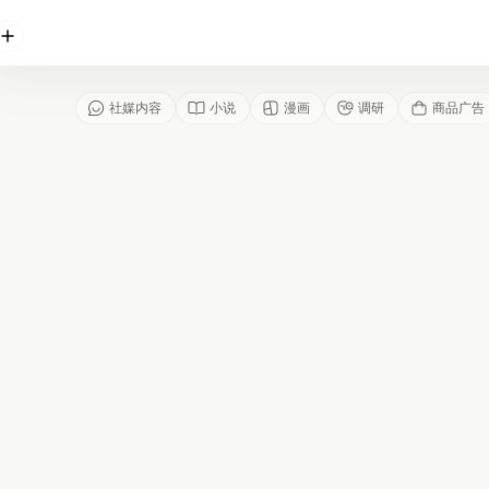
文
件
社媒内容
小说
漫画
调研
商品广告
拖
到
此
处
即
可
上
传
支持上
传图
片、文
档、
PPT、
表格、
文本等
各类文
件